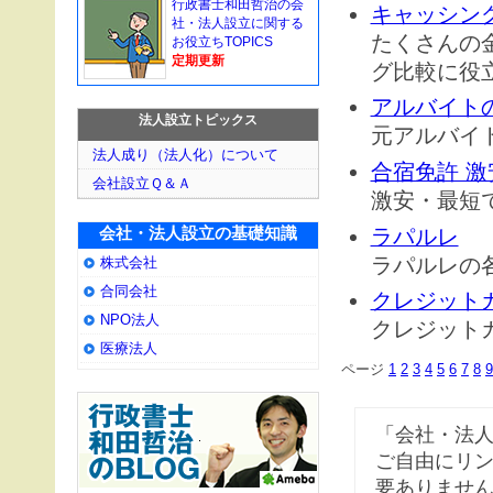
行政書士和田哲治の会
キャッシン
社・法人設立に関する
たくさんの
お役立ちTOPICS
定期更新
グ比較に役
アルバイトの
法人設立トピックス
元アルバイ
法人成り（法人化）について
合宿免許 激
会社設立Ｑ＆Ａ
激安・最短
ラパルレ
会社・法人設立の基礎知識
ラパルレの
株式会社
合同会社
クレジット
NPO法人
クレジット
医療法人
ページ
1
2
3
4
5
6
7
8
9
「会社・法人
ご自由にリ
要ありませ