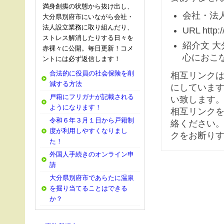
満身創痍の状態から抜け出し、
会社・法人
大分県別府市にいながら会社・
法人設立業務に取り組んだり、
URL http:/
ストレス解消したりする日々を
紹介文 
赤裸々に公開。毎日更新！コメ
心におこ
ントには必ず返信します！
合法的に役員の社会保険を削
相互リンク
減する方法
にしています
戸籍にフリガナが記載される
い致します
ようになります！
相互リンク
令和６年３月１日から戸籍制
絡ください。
度が利用しやすくなりまし
クをお断り
た！
外国人手続きのオンライン申
請
大分県別府市であらたに温泉
を掘り当てることはできる
か？