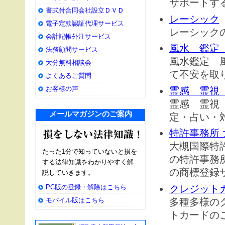
サポートす
書式付合同会社設立ＤＶＤ
レーシック
電子定款認証代理サービス
レーシック
会計記帳外注サービス
風水 鑑定
法務顧問サービス
風水鑑定 
大分無料相談会
て不安を取
よくあるご質問
お客様の声
霊感 霊視
霊感 霊視
メールマガジンのご案内
定・占い・
特許事務所 
大槻国際特
たった1分で知っていないと損を
の特許事務
する法律知識をわかりやすく解
の商標登録
説していきます。
クレジット
PC版の登録・解除はこちら
多種多様の
モバイル版はこちら
トカードの