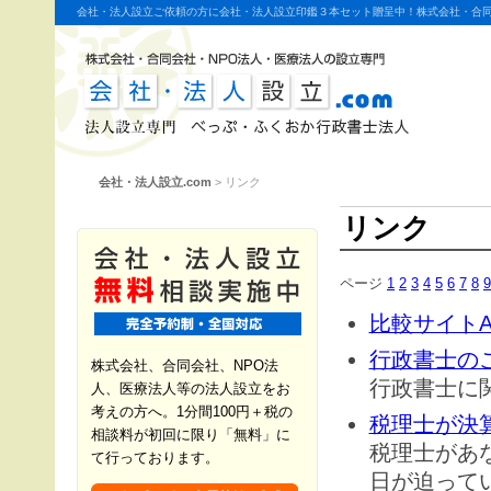
会社・法人設立ご依頼の方に会社・法人設立印鑑３本セット贈呈中！株式会社・合同
ふくおか行政書士法人。
会社・法人設立.com
>
リンク
リンク
ページ
1
2
3
4
5
6
7
8
9
比較サイト
行政書士のこと
株式会社、合同会社、NPO法
行政書士に
人、医療法人等の法人設立をお
考えの方へ。1分間100円＋税の
税理士が決算
相談料が初回に限り「無料」に
税理士があ
て行っております。
日が迫って